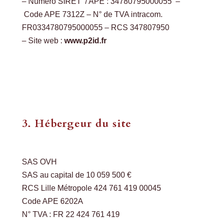
– Numéro SIRET / APE : 34780795000055 –
Code APE 7312Z – N° de TVA intracom.
FR0334780795000055 – RCS 347807950
– Site web :
www.p2id.fr
3. Hébergeur du site
SAS OVH
SAS au capital de 10 059 500 €
RCS Lille Métropole 424 761 419 00045
Code APE 6202A
N° TVA : FR 22 424 761 419